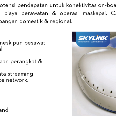
otensi pendapatan untuk konektivitas on-bo
lam biaya perawatan & operasi maskapai.
bangan domestik & regional.
 meskipun pesawat
l
iaan perangkat &
ata streaming
ate network.
Previous
and