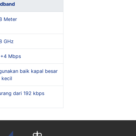
adband
,8 Meter
18 GHz
 +4 Mbps
gunakan baik kapal besar
 kecil
urang dari 192 kbps